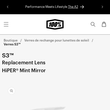
Skip to
Performance Meets Lifestyle
The A2
Colle
content
Panier
Boutique
Verres de rechange pour lunettes de soleil
Verres S3™
S3™
Replacement Lens
HiPER® Mint Mirror
Aller
directement
aux
informations
sur le
produit