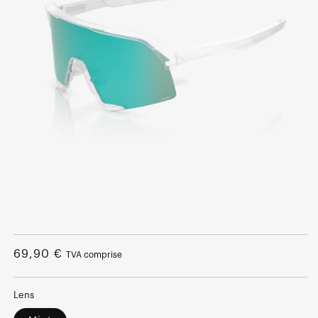
Ouvrir
le
média
Prix
69,90 €
TVA comprise
1
dans
normal
une
fenêtre
Lens
modale