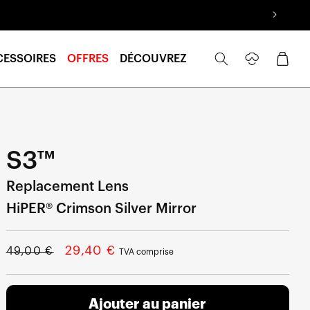
Se
Panier
CESSOIRES
OFFRES
DÉCOUVREZ
connecter
S3™
Replacement Lens
HiPER® Crimson Silver Mirror
Prix
Prix
29,40 €
49,00 €
TVA comprise
normal
soldé
Ajouter au panier