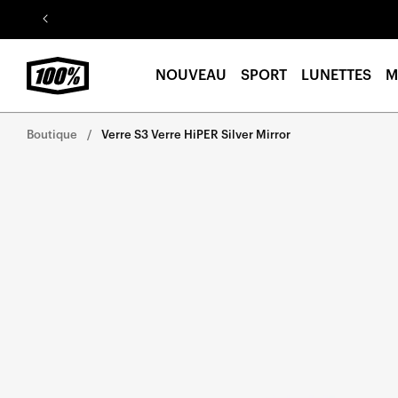
Aller au
contenu
NOUVEAU
SPORT
LUNETTES
M
Boutique
Verre S3 Verre HiPER Silver Mirror
Aller
directement
aux
informations
sur le
produit