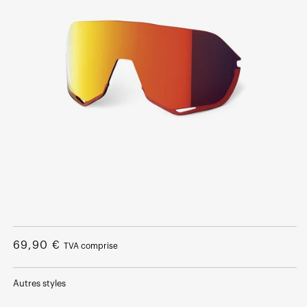
Ouvrir
le
média
Prix
69,90 €
TVA comprise
1
dans
normal
une
fenêtre
Autres styles
modale