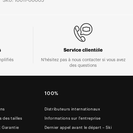
SKU: 10011-00005
s
Service clientèle
plifiés
N'hésitez pas à nous contacter si vous avez
des questions
E
100%
ons
Distributeurs internationaux
 des tailles
Informations sur l'entreprise
t Garantie
Dernier appel avant le départ – Ski