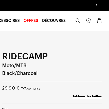
Se
Panier
CESSOIRES
OFFRES
DÉCOUVREZ
connecter
RIDECAMP
Moto/MTB
Black/Charcoal
Prix
29,90 €
TVA comprise
normal
Tableau des tailles