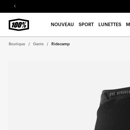
Aller au
contenu
NOUVEAU
SPORT
LUNETTES
M
Boutique
Gants
Ridecamp
Aller
directement
aux
informations
sur le
produit