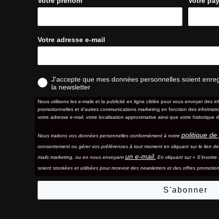
Votre prénom
Votre pa
Votre adresse e-mail
J'accepte que mes données personnelles soient enregis
la newsletter
Nous utilisons les e-mails et la publicité en ligne ciblée pour vous envoyer des in
promotionnelles et d'autres communications marketing en fonction des information
votre adresse e-mail, votre localisation approximative ainsi que votre historique d
politique de 
Nous traitons vos données personnelles conformément à notre
consentement ou gérer vos préférences à tout moment en cliquant sur le lien d
un e-mail.
mails marketing, ou en nous envoyant
En cliquant sur « S'inscrir
soient stockées et utilisées pour recevoir des newsletters et des offres promotion
S'abonner