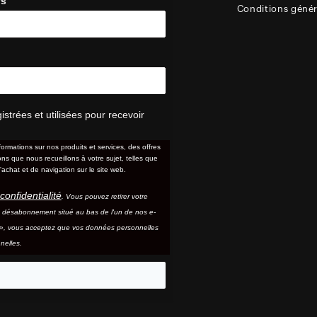
ys
Conditions génér
trées et utilisées pour recevoir
formations sur nos produits et services, des offres
s que nous recueillons à votre sujet, telles que
'achat et de navigation sur le site web.
confidentialité
. Vous pouvez retirer votre
e désabonnement situé au bas de l'un de nos e-
e », vous acceptez que vos données personnelles
nelles.