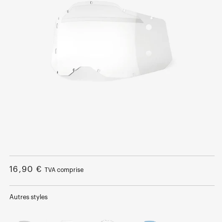
Ouvrir
le
média
Prix
16,90 €
TVA comprise
1
dans
normal
une
fenêtre
Autres styles
modale