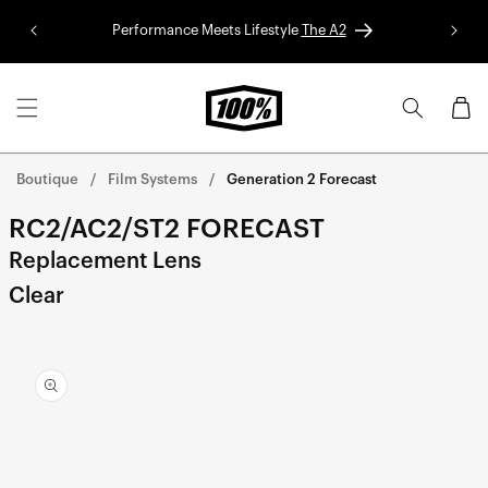
Aller au
Performance Meets Lifestyle
The A2
Colle
contenu
Panier
Boutique
Film Systems
Generation 2 Forecast
RC2/AC2/ST2 FORECAST
Replacement Lens
Clear
Aller
directement
aux
informations
sur le
produit