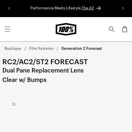
Aller au
Performance Meets Lifestyle
The A2
Colle
contenu
Panier
Boutique
Film Systems
Generation 2 Forecast
RC2/AC2/ST2 FORECAST
Dual Pane Replacement Lens
Clear w/ Bumps
Aller
directement
aux
informations
sur le
produit