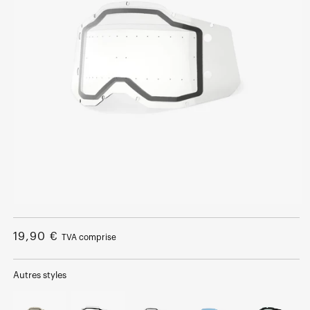
Ouvrir
le
média
Prix
19,90 €
TVA comprise
1
dans
normal
une
fenêtre
Autres styles
modale