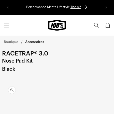
Aller au
Performance Meets Lifestyle
The A2
Colle
contenu
Panier
Boutique
Accessoires
RACETRAP® 3.0
Nose Pad Kit
Black
Aller
directement
aux
informations
sur le
produit