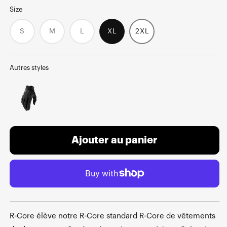
Size
S
M
L
XL
2XL
Variant
Variant
Variant
sold
sold
sold
out
out
out
or
or
or
unavailable
unavailable
unavailable
Autres styles
Ajouter au panier
R-Core élève notre R-Core standard R-Core de vêtements