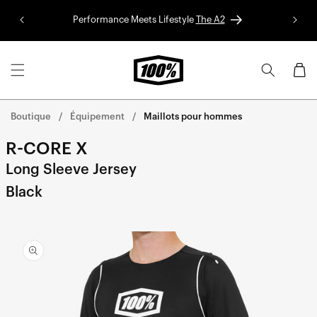
Aller au
Performance Meets Lifestyle
The A2
Colle
contenu
Panier
Boutique
Équipement
Maillots pour hommes
R-CORE X
Long Sleeve Jersey
Black
Aller
directement
aux
informations
sur le
produit