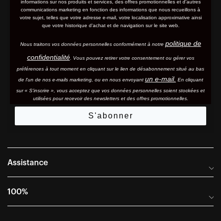
informations sur nos produits et services, des offres promotionnelles et d'autres
communications marketing en fonction des informations que nous recueillons à
votre sujet, telles que votre adresse e-mail, votre localisation approximative ainsi
que votre historique d'achat et de navigation sur le site web.
politique de
Nous traitons vos données personnelles conformément à notre
confidentialité
. Vous pouvez retirer votre consentement ou gérer vos
préférences à tout moment en cliquant sur le lien de désabonnement situé au bas
un e-mail.
de l'un de nos e-mails marketing, ou en nous envoyant
En cliquant
sur « S'inscrire », vous acceptez que vos données personnelles soient stockées et
utilisées pour recevoir des newsletters et des offres promotionnelles.
S'abonner
Assistance
Foire aux questions
100%
Manuels et guides des tailles
Distributeurs internationaux
Portail Retours et Garantie