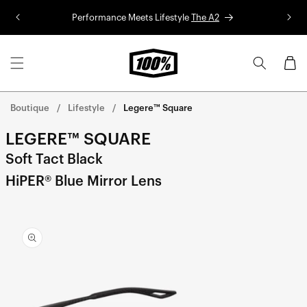
Aller au
Performance Meets Lifestyle
The A2
Co
contenu
Panier
Boutique
Lifestyle
Legere™ Square
LEGERE™ SQUARE
Soft Tact Black
HiPER® Blue Mirror Lens
Aller
directement
aux
informations
sur le
produit