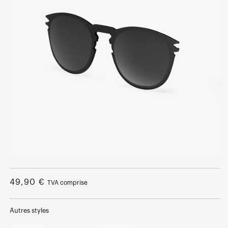
Ouvrir
le
média
Prix
49,90 €
TVA comprise
1
dans
normal
une
fenêtre
Autres styles
modale