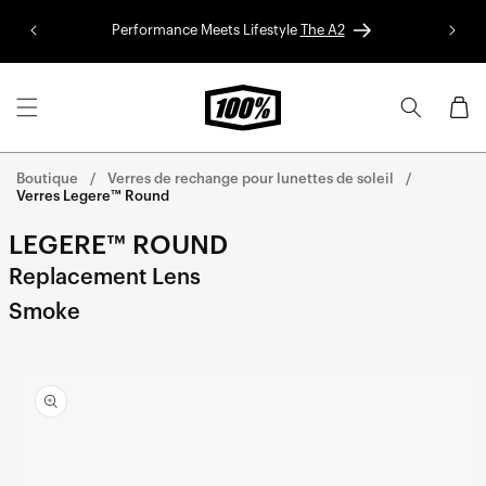
Aller au
Performance Meets Lifestyle
The A2
Colle
contenu
Panier
Boutique
Verres de rechange pour lunettes de soleil
Verres Legere™ Round
LEGERE™ ROUND
Replacement Lens
Smoke
Aller
directement
aux
informations
sur le
produit