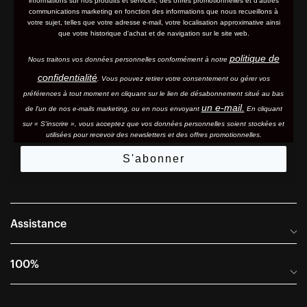
informations sur nos produits et services, des offres promotionnelles et d'autres
communications marketing en fonction des informations que nous recueillons à
votre sujet, telles que votre adresse e-mail, votre localisation approximative ainsi
que votre historique d'achat et de navigation sur le site web.
politique de
Nous traitons vos données personnelles conformément à notre
confidentialité
. Vous pouvez retirer votre consentement ou gérer vos
préférences à tout moment en cliquant sur le lien de désabonnement situé au bas
un e-mail.
de l'un de nos e-mails marketing, ou en nous envoyant
En cliquant
sur « S'inscrire », vous acceptez que vos données personnelles soient stockées et
utilisées pour recevoir des newsletters et des offres promotionnelles.
S'abonner
Assistance
Foire aux questions
100%
Manuels et guides des tailles
Distributeurs internationaux
Portail Retours et Garantie