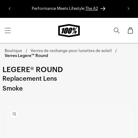
Aller au
Performance Meets Lifestyle
The A2
Colle
contenu
Panier
Boutique
Verres de rechange pour lunettes de soleil
Verres Legere™ Round
LEGERE® ROUND
Replacement Lens
Smoke
Aller
directement
aux
informations
sur le
produit