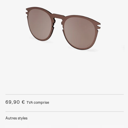
Ouvrir
le
média
Prix
69,90 €
TVA comprise
1
dans
normal
une
fenêtre
Autres styles
modale