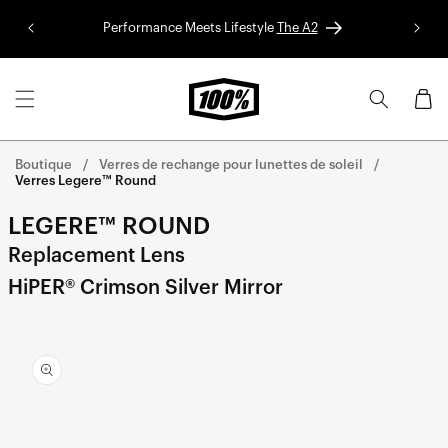
Aller au
Performance Meets Lifestyle
The A2
Colle
contenu
Panier
Boutique
Verres de rechange pour lunettes de soleil
Verres Legere™ Round
LEGERE™ ROUND
Replacement Lens
HiPER® Crimson Silver Mirror
Aller
directement
aux
informations
sur le
produit