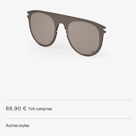
Ouvrir
le
média
Prix
69,90 €
TVA comprise
1
dans
normal
une
fenêtre
Autres styles
modale