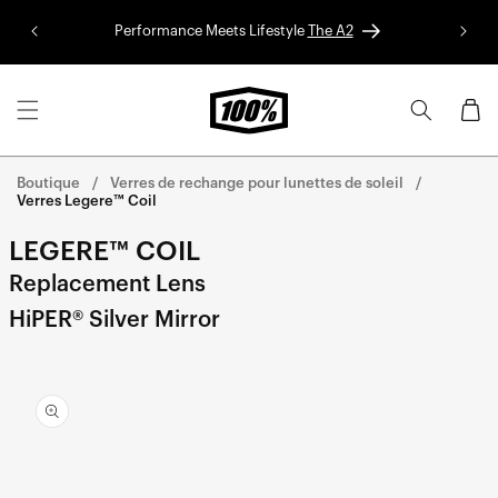
Aller au
Performance Meets Lifestyle
The A2
Colle
contenu
Panier
Boutique
Verres de rechange pour lunettes de soleil
Verres Legere™ Coil
LEGERE™ COIL
Replacement Lens
HiPER® Silver Mirror
Aller
directement
aux
informations
sur le
produit