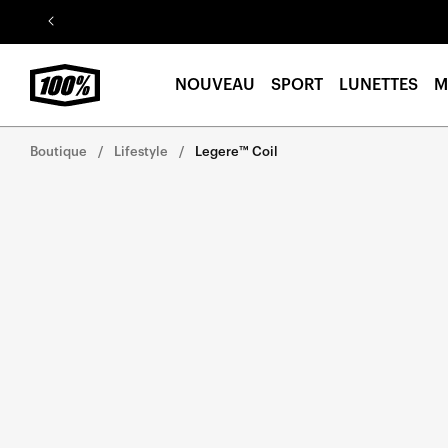
Aller au
contenu
NOUVEAU
SPORT
LUNETTES
M
Boutique
Lifestyle
Legere™ Coil
Aller
directement
aux
informations
sur le
produit