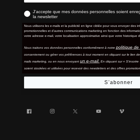
J'accepte que mes données personnelles soient enregis
la newsletter
Nous utilisons les e-mails et la publicité en ligne ciblée pour vous envoyer des in
promotionnelles et d'autres communications marketing en fonction des information
votre adresse e-mail, votre localisation approximative ainsi que votre historique d
politique de 
Nous traitons vos données personnelles conformément à notre
consentement ou gérer vos préférences à tout moment en cliquant sur le lien d
un e-mail.
mails marketing, ou en nous envoyant
En cliquant sur « S'inscrir
soient stockées et utilisées pour recevoir des newsletters et des offres promotion
S'abonner
Facebook
Instagram
Twitter
YouTube
Vim