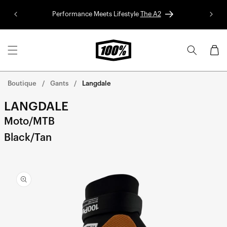
Aller au
Performance Meets Lifestyle
The A2
Colle
contenu
Panier
Boutique
Gants
Langdale
LANGDALE
Moto/MTB
Black/Tan
Aller
directement
aux
informations
sur le
produit