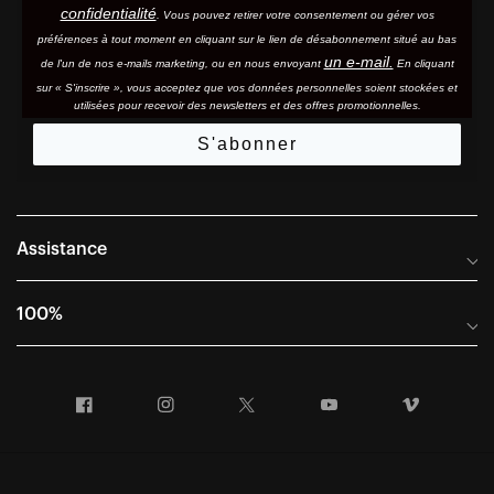
confidentialité
. Vous pouvez retirer votre consentement ou gérer vos
préférences à tout moment en cliquant sur le lien de désabonnement situé au bas
un e-mail.
de l'un de nos e-mails marketing, ou en nous envoyant
En cliquant
sur « S'inscrire », vous acceptez que vos données personnelles soient stockées et
utilisées pour recevoir des newsletters et des offres promotionnelles.
S'abonner
Assistance
Foire aux questions
100%
Manuels et guides des tailles
Distributeurs internationaux
Portail Retours et Garantie
Facebook
Instagram
Twitter
YouTube
Vimeo
Informations sur l'entreprise
Conditions générales de vente
Dernier appel avant le départ – Ski
Déclaration de conformité