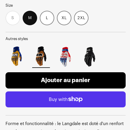
Size
S
M
L
XL
2XL
Variant
sold
out
or
unavailable
Autres styles
Ajouter au panier
Forme et fonctionnalité : le Langdale est doté d'un renfort