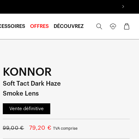
Se
Panier
CESSOIRES
OFFRES
DÉCOUVREZ
connecter
KONNOR
Soft Tact Dark Haze
Smoke Lens
Vente définitive
Prix
Prix
79,20 €
99,00 €
TVA comprise
normal
soldé