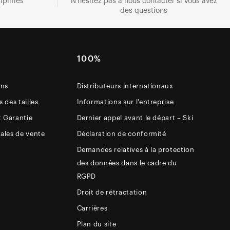
plifiés
N'hésitez pas à nous contacter si vous avez
des questions
E
100%
ons
Distributeurs internationaux
 des tailles
Informations sur l'entreprise
t Garantie
Dernier appel avant le départ – Ski
ales de vente
Déclaration de conformité
Demandes relatives à la protection
des données dans le cadre du
RGPD
Droit de rétractation
Carrières
Plan du site