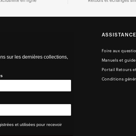
xclusivité en ligne
Retours et échanges sim
ASSISTANC
Foire aux questi
ns sur les dernières collections,
Manuels et guides
Portail Retours e
ys
Conditions génér
trées et utilisées pour recevoir