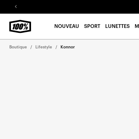
Aller au
contenu
NOUVEAU
SPORT
LUNETTES
M
Boutique
Lifestyle
Konnor
Aller
directement
aux
informations
sur le
produit