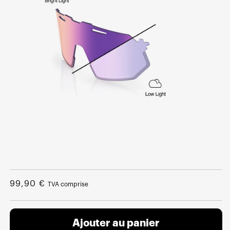
Ouvrir
le
média
Prix
99,90 €
TVA comprise
1
dans
normal
une
fenêtre
modale
Ajouter au panier