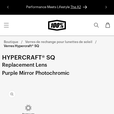
Aller au
Performance Meets Lifestyle
The A2
Colle
contenu
Panier
Boutique
Verres de rechange pour lunettes de soleil
Verres Hypercraft® SQ
HYPERCRAFT® SQ
Replacement Lens
Purple Mirror Photochromic
Aller
directement
aux
informations
sur le
produit