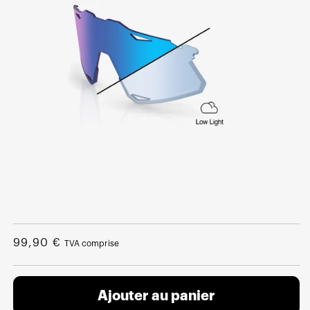
Ouvrir
le
média
Prix
99,90 €
TVA comprise
1
dans
normal
une
fenêtre
modale
Ajouter au panier