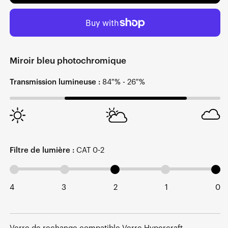
Miroir bleu photochromique
Transmission lumineuse :
84 % - 26 %
Filtre de lumière :
CAT 0-2
4
3
2
1
0