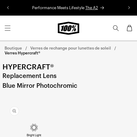
Aller au
Performance Meets Lifestyle
The A2
Co
contenu
Panier
Boutique
Verres de rechange pour lunettes de soleil
Verres Hypercraft®
HYPERCRAFT®
Replacement Lens
Blue Mirror Photochromic
Aller
directement
aux
informations
sur le
produit