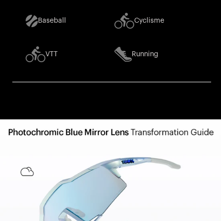
Baseball
Cyclisme
VTT
Running