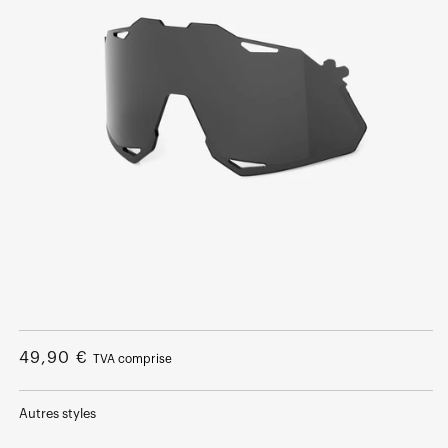
Ouvrir
le
média
Prix
49,90 €
TVA comprise
1
dans
normal
une
fenêtre
Autres styles
modale