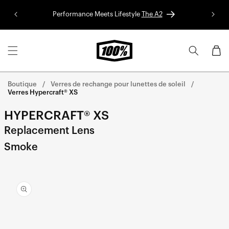
Aller au
Performance Meets Lifestyle
The A2
Colle
contenu
Panier
Boutique
Verres de rechange pour lunettes de soleil
Verres Hypercraft® XS
HYPERCRAFT® XS
Replacement Lens
Smoke
Aller
directement
aux
informations
sur le
produit