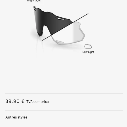
Ouvrir
le
média
Prix
89,90 €
TVA comprise
1
dans
normal
une
fenêtre
Autres styles
modale