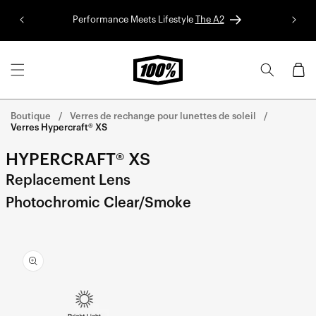
Aller au
Performance Meets Lifestyle
The A2
Colle
contenu
Panier
Boutique
Verres de rechange pour lunettes de soleil
Verres Hypercraft® XS
HYPERCRAFT® XS
Replacement Lens
Photochromic Clear/Smoke
Aller
directement
aux
informations
sur le
produit