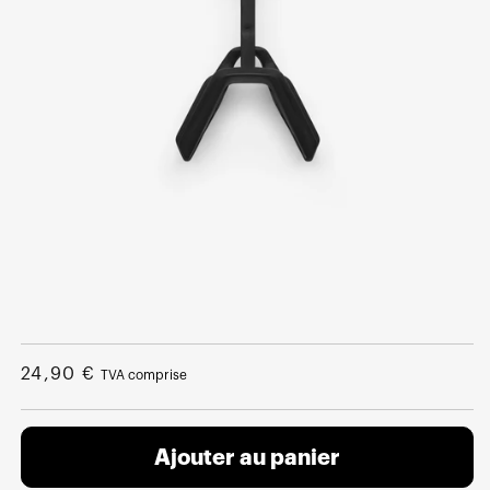
Ouvrir
le
média
Prix
24,90 €
TVA comprise
1
dans
normal
une
fenêtre
modale
Ajouter au panier