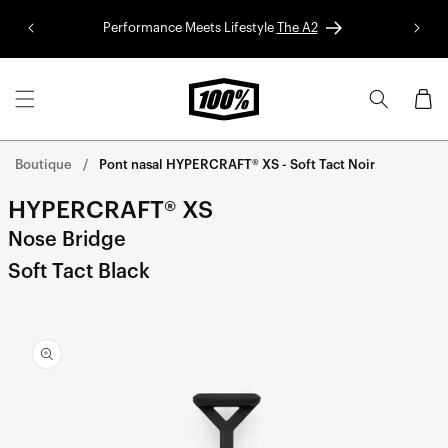
Aller au
Performance Meets Lifestyle
The A2
Colle
contenu
Panier
Boutique
Pont nasal HYPERCRAFT® XS - Soft Tact Noir
HYPERCRAFT® XS
Nose Bridge
Soft Tact Black
Aller
directement
aux
informations
sur le
produit