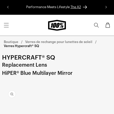
Aller au
Performance Meets Lifestyle
The A2
Colle
contenu
Panier
Boutique
Verres de rechange pour lunettes de soleil
Verres Hypercraft® SQ
HYPERCRAFT® SQ
Replacement Lens
HiPER® Blue Multilayer Mirror
Aller
directement
aux
informations
sur le
produit