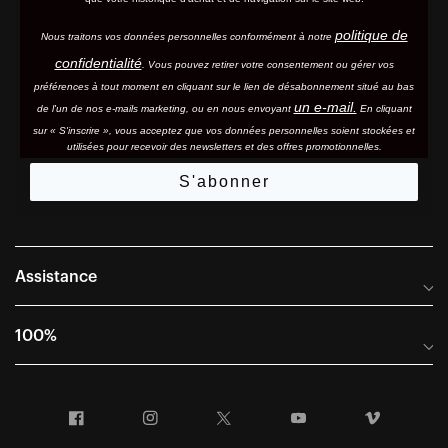
politique de
Nous traitons vos données personnelles conformément à notre
confidentialité
. Vous pouvez retirer votre consentement ou gérer vos
préférences à tout moment en cliquant sur le lien de désabonnement situé au bas
un e-mail.
de l'un de nos e-mails marketing, ou en nous envoyant
En cliquant
sur « S'inscrire », vous acceptez que vos données personnelles soient stockées et
utilisées pour recevoir des newsletters et des offres promotionnelles.
S'abonner
Assistance
Foire aux questions
100%
Manuels et guides des tailles
Distributeurs internationaux
Portail Retours et Garantie
Facebook
Instagram
Twitter
YouTube
Vimeo
Informations sur l'entreprise
Conditions générales de vente