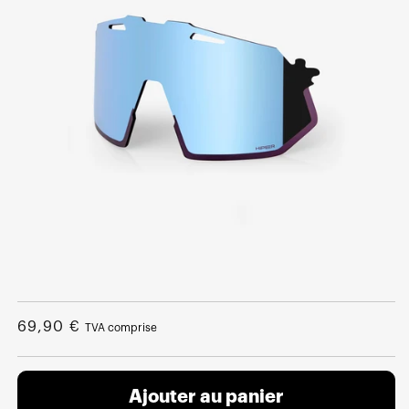
Ouvrir
le
média
Prix
69,90 €
TVA comprise
1
dans
normal
une
fenêtre
modale
Ajouter au panier