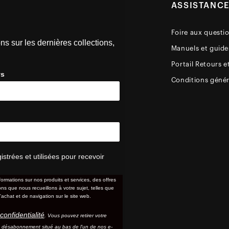
ASSISTANC
Foire aux questi
ns sur les dernières collections,
Manuels et guides
Portail Retours e
ys
Conditions génér
trées et utilisées pour recevoir
formations sur nos produits et services, des offres
s que nous recueillons à votre sujet, telles que
'achat et de navigation sur le site web.
confidentialité
. Vous pouvez retirer votre
e désabonnement situé au bas de l'un de nos e-