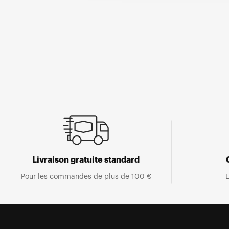
Ouvrir
le
média
1
dans
une
fenêtre
modale
Livraison gratuite standard
Pour les commandes de plus de 100 €
E