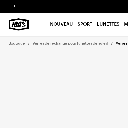
Aller au
contenu
NOUVEAU
SPORT
LUNETTES
M
Boutique
Verres de rechange pour lunettes de soleil
Verres
Aller
directement
aux
informations
sur le
produit