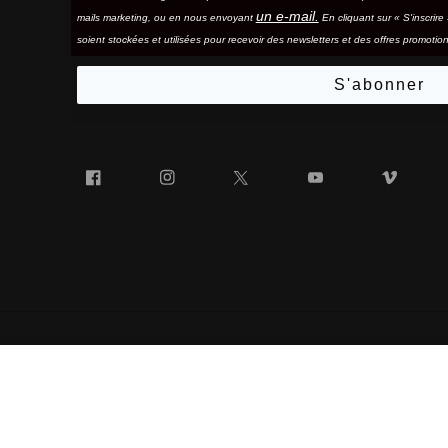
un e-mail.
mails marketing, ou en nous envoyant
En cliquant sur « S'inscrir
soient stockées et utilisées pour recevoir des newsletters et des offres promotion
S'abonner
Facebook
Instagram
Twitter
YouTube
Vim
HYPERCRAFT®
« 100% » ET LE LOGO « 100% » EN FORME DE LUNETTES