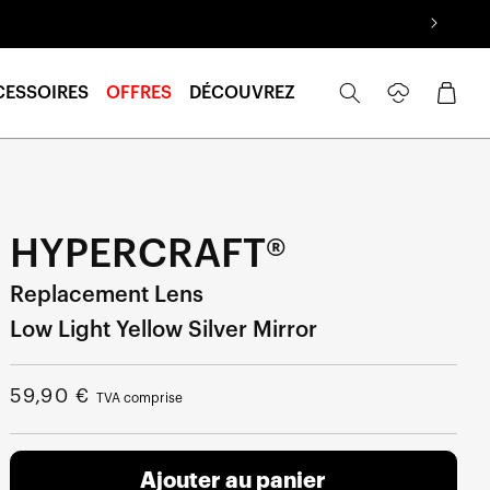
Se
Panier
CESSOIRES
OFFRES
DÉCOUVREZ
connecter
HYPERCRAFT®
Replacement Lens
Low Light Yellow Silver Mirror
Prix
59,90 €
TVA comprise
normal
Ajouter au panier