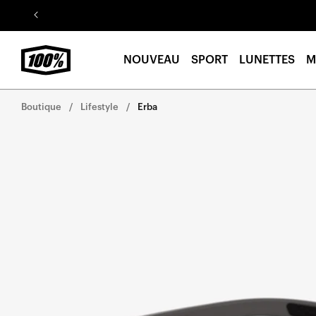
Aller au
contenu
NOUVEAU
SPORT
LUNETTES
M
Boutique
Lifestyle
Erba
Aller
directement
aux
informations
sur le
produit