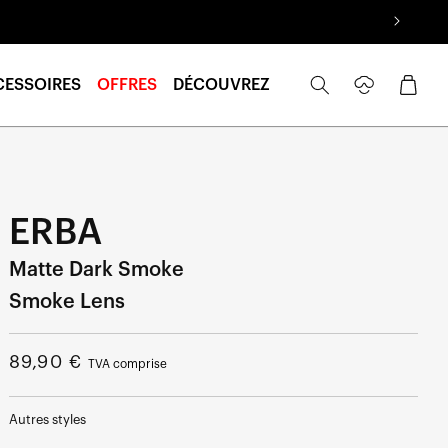
Se
Panier
CESSOIRES
OFFRES
DÉCOUVREZ
connecter
ERBA
Matte Dark Smoke
Smoke Lens
Prix
89,90 €
TVA comprise
normal
Autres styles