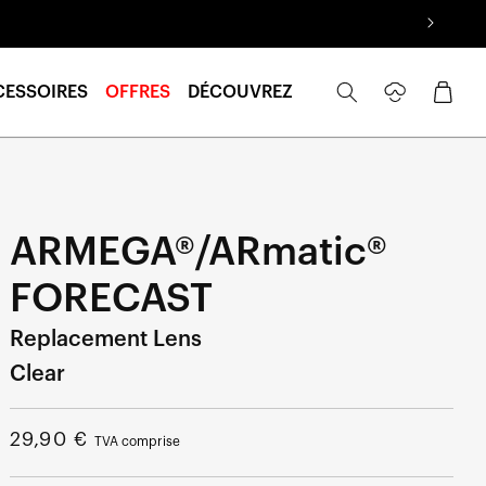
Se
Panier
CESSOIRES
OFFRES
DÉCOUVREZ
connecter
ARMEGA®/ARmatic®
FORECAST
Replacement Lens
Clear
Prix
29,90 €
TVA comprise
normal