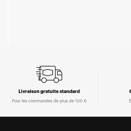
Ouvrir
le
média
1
dans
une
fenêtre
modale
Livraison gratuite standard
Pour les commandes de plus de 100 €
E