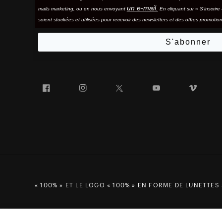
un e-mail.
mails marketing, ou en nous envoyant
En cliquant sur « S'inscrir
soient stockées et utilisées pour recevoir des newsletters et des offres promotion
S'abonner
Facebook
Instagram
Twitter
YouTube
Vim
« 100% » ET LE LOGO « 100% » EN FORME DE LUNETTES