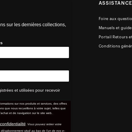
ASSISTANC
Foire aux questi
ns sur les dernières collections,
Manuels et guides
Portail Retours e
ys
Conditions génér
trées et utilisées pour recevoir
formations sur nos produits et services, des offres
s que nous recueillons à votre sujet, telles que
'achat et de navigation sur le site web.
confidentialité
. Vous pouvez retirer votre
e désabonnement situé au bas de l'un de nos e-