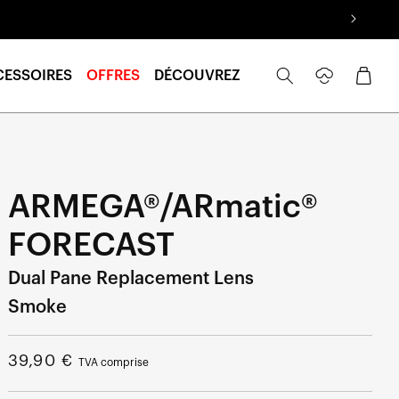
Se
Panier
CESSOIRES
OFFRES
DÉCOUVREZ
connecter
ARMEGA®/ARmatic®
FORECAST
Dual Pane Replacement Lens
Smoke
Prix
39,90 €
TVA comprise
normal