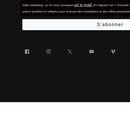
un e-mail.
mails marketing, ou en nous envoyant
En cliquant sur « S'inscrir
soient stockées et utilisées pour recevoir des newsletters et des offres promotion
S'abonner
Facebook
Instagram
Twitter
YouTube
Vim
« 100% » ET LE LOGO « 100% » EN FORME DE LUNETTES
ARMEGA®/ARmatic® F