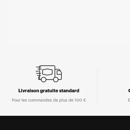
Ouvrir
le
média
1
dans
une
fenêtre
modale
Livraison gratuite standard
Pour les commandes de plus de 100 €
E