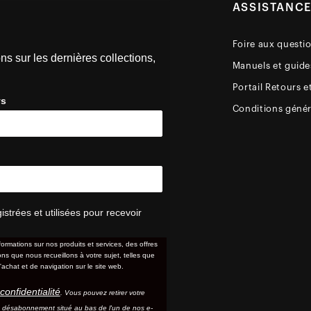
ASSISTANC
Foire aux questi
ns sur les dernières collections,
Manuels et guides
Portail Retours e
ys
Conditions génér
trées et utilisées pour recevoir
formations sur nos produits et services, des offres
s que nous recueillons à votre sujet, telles que
'achat et de navigation sur le site web.
confidentialité
. Vous pouvez retirer votre
e désabonnement situé au bas de l'un de nos e-