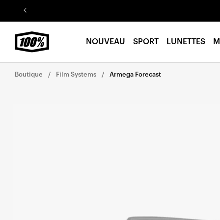
Aller au
contenu
NOUVEAU
SPORT
LUNETTES
M
Boutique
Film Systems
Armega Forecast
Aller
directement
aux
informations
sur le
produit