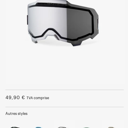
Ouvrir
le
média
Prix
49,90 €
TVA comprise
1
dans
normal
une
fenêtre
Autres styles
modale