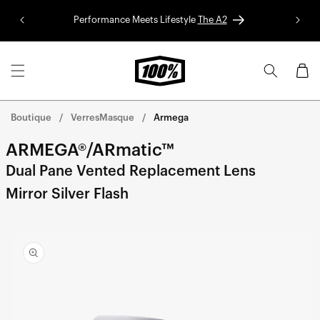
Aller au
Performance Meets Lifestyle
The A2
Colle
contenu
Panier
Boutique
VerresMasque
Armega
ARMEGA®/ARmatic™
Dual Pane Vented Replacement Lens
Mirror Silver Flash
Aller
directement
aux
informations
sur le
produit