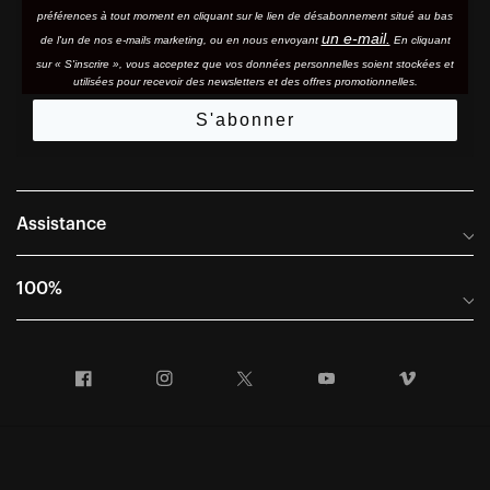
préférences à tout moment en cliquant sur le lien de désabonnement situé au bas
un e-mail.
de l'un de nos e-mails marketing, ou en nous envoyant
En cliquant
sur « S'inscrire », vous acceptez que vos données personnelles soient stockées et
utilisées pour recevoir des newsletters et des offres promotionnelles.
S'abonner
Assistance
Foire aux questions
100%
Manuels et guides des tailles
Distributeurs internationaux
Portail Retours et Garantie
Facebook
Instagram
Twitter
YouTube
Vimeo
Informations sur l'entreprise
Conditions générales de vente
Dernier appel avant le départ – Ski
Déclaration de conformité
Demandes relatives à la protection des données dans le cadre