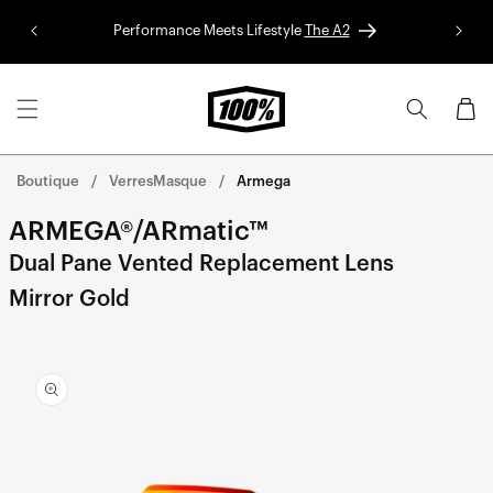
Aller au
Performance Meets Lifestyle
The A2
Colle
contenu
Panier
Boutique
VerresMasque
Armega
ARMEGA®/ARmatic™
Dual Pane Vented Replacement Lens
Mirror Gold
Aller
directement
aux
informations
sur le
produit