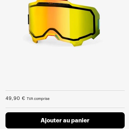
Ouvrir
le
média
Prix
49,90 €
TVA comprise
1
dans
normal
une
fenêtre
modale
Ajouter au panier