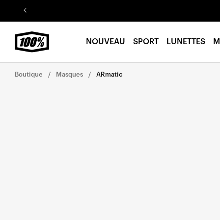
Aller au
contenu
NOUVEAU
SPORT
LUNETTES
M
Boutique
Masques
ARmatic
Aller
directement
aux
informations
sur le
produit