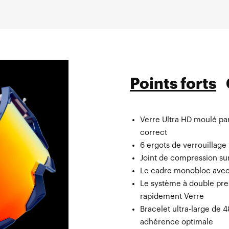
Points forts
Verre Ultra HD moulé pa
Sac en microfibre fourn
correct
6 ergots de verrouillag
Joint de compression sur
Le cadre monobloc avec s
Le système à double pres
rapidement Verre
Bracelet ultra-large de
adhérence optimale