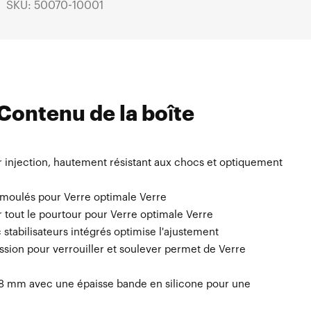
SKU: 50070-10001
Contenu de la boîte
r injection, hautement résistant aux chocs et optiquement
i pour Masque et le nettoyage Masque
e moulés pour Verre optimale Verre
 tout le pourtour pour Verre optimale Verre
tabilisateurs intégrés optimise l'ajustement
sion pour verrouiller et soulever permet de Verre
 48 mm avec une épaisse bande en silicone pour une