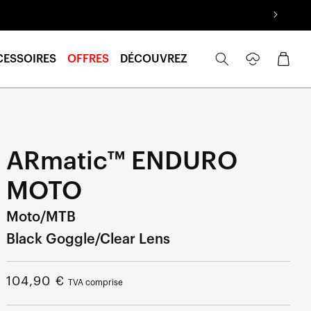
Se
Panier
CESSOIRES
OFFRES
DÉCOUVREZ
connecter
ARmatic™ ENDURO
MOTO
Moto/MTB
Black Goggle/Clear Lens
Prix
104,90 €
TVA comprise
normal