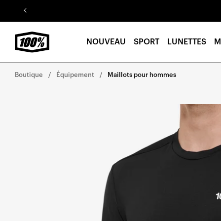
Aller au
contenu
NOUVEAU
SPORT
LUNETTES
M
Boutique
Équipement
Maillots pour hommes
Aller
directement
aux
informations
sur le
produit