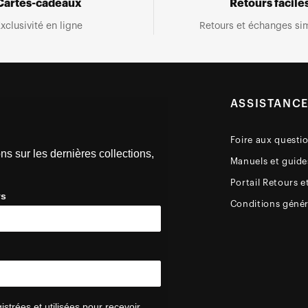
Cartes-cadeaux
Retours facile
xclusivité en ligne
Retours et échanges sim
ASSISTANC
Foire aux questi
ns sur les dernières collections,
Manuels et guides
Portail Retours e
ys
Conditions génér
trées et utilisées pour recevoir