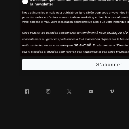
la newsletter
Nous utilisons les e-mails et la publicité en ligne ciblée pour vous envoyer des in
promotionnelles et d'autres communications marketing en fonction des information
votre adresse e-mail, votre localisation approximative ainsi que votre historique d
politique de 
Nous traitons vos données personnelles conformément à notre
consentement ou gérer vos préférences à tout moment en cliquant sur le lien d
un e-mail.
mails marketing, ou en nous envoyant
En cliquant sur « S'inscrir
soient stockées et utilisées pour recevoir des newsletters et des offres promotion
S'abonner
Facebook
Instagram
Twitter
YouTube
Vim