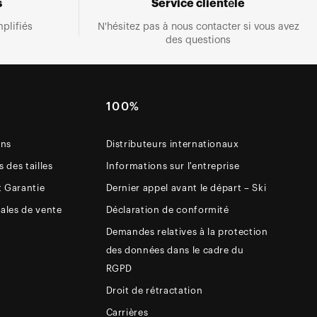
s
Service clientèle
plifiés
N'hésitez pas à nous contacter si vous avez
des questions
E
100%
ons
Distributeurs internationaux
 des tailles
Informations sur l'entreprise
t Garantie
Dernier appel avant le départ – Ski
ales de vente
Déclaration de conformité
Demandes relatives à la protection
des données dans le cadre du
RGPD
Droit de rétractation
Carrières