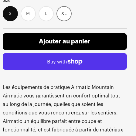
Size
S
M
L
XL
Variant
Variant
sold
sold
out
out
or
or
unavailable
unavailable
Ajouter au panier
Les équipements de pratique Airmatic Mountain
Airmatic vous garantissent un confort optimal tout
au long de la journée, quelles que soient les
conditions que vous rencontrerez sur les sentiers.
Airmatic un équilibre parfait entre coupe et
fonctionnalité, et est fabriquée à partir de matériaux