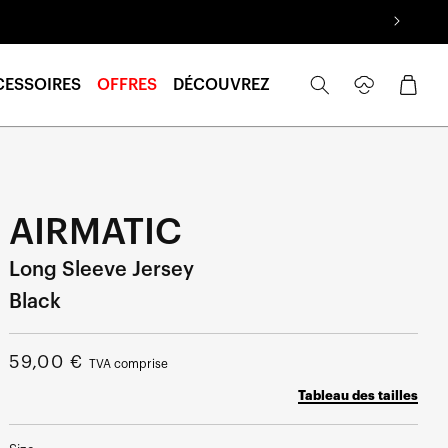
Se
Panier
CESSOIRES
OFFRES
DÉCOUVREZ
connecter
AIRMATIC
Long Sleeve Jersey
Black
Prix
59,00 €
TVA comprise
normal
Tableau des tailles