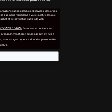
formations sur nos produits et services, des offres
s que nous recueillons à votre sujet, telles que
'achat et de navigation sur le site web.
confidentialité
. Vous pouvez retirer votre
e désabonnement situé au bas de l'un de nos e-
e », vous acceptez que vos données personnelles
nelles.
eo