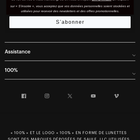
sur « S'inscrire », vous acceptez que vos données personnelles soient stockées et
utilisées pour recevoir des newsletters et des offres promotionnelles.
S'abonner
Assistance
Foire aux questions
100%
Manuels et guides des tailles
Distributeurs internationaux
Portail Retours et Garantie
Facebook
Instagram
Twitter
YouTube
Vimeo
Informations sur l'entreprise
Conditions générales de vente
Dernier appel avant le départ – Ski
Déclaration de conformité
Demandes relatives à la protection des données dans le cadre
du RGPD
« 100% » ET LE LOGO « 100% » EN FORME DE LUNETTES
SONT DES MARQUES DÉPOSÉES DE SAULE, LLC UTILISÉES