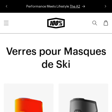
Aller au
Performance Meets Lifestyle
The A2
Co
contenu
Panier
Verres pour Masques
de Ski