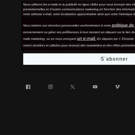
Nous utilisons les e-mails et la publicité en ligne ciblée pour vous envoyer des in
promotionnelles et d'autres communications marketing en fonction des information
votre adresse e-mail, votre localisation approximative ainsi que votre historique d
politique de 
Nous traitons vos données personnelles conformément à notre
consentement ou gérer vos préférences à tout moment en cliquant sur le lien d
un e-mail.
mails marketing, ou en nous envoyant
En cliquant sur « S'inscrir
soient stockées et utilisées pour recevoir des newsletters et des offres promotion
S'abonner
Facebook
Instagram
Twitter
YouTube
Vim