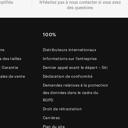
plifiés
N'hésitez pas à nous contacter si vous avez
des questions
E
100%
ons
Distributeurs internationaux
 des tailles
Informations sur l'entreprise
t Garantie
Dernier appel avant le départ – Ski
ales de vente
Déclaration de conformité
Demandes relatives à la protection
des données dans le cadre du
RGPD
Droit de rétractation
Carrières
Plan du site