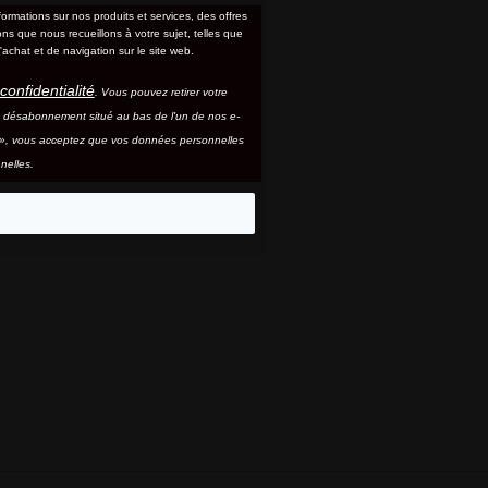
formations sur nos produits et services, des offres
s que nous recueillons à votre sujet, telles que
'achat et de navigation sur le site web.
confidentialité
. Vous pouvez retirer votre
e désabonnement situé au bas de l'un de nos e-
e », vous acceptez que vos données personnelles
nelles.
eo