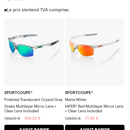
Korbin® X
Le prix s'entend TVA comprise.
Hypercraft®
Hypercraft® SQ
SPORTCOUPE®
SPORTCOUPE®
Hypercraft® XS
Polished
Matte
Norvik™
Translucent
WhiteHiPER®
Eastcraft™
Westcraft™
Crystal
Red
S3™
GreyGreen
Multilayer
S2®
Multilayer
Mirror
Slendale®
Mirror
Lens
Slendale® SL
Lens
+
Slendale® Youth
+
Clear
Glendale®
Speedcraft®
Clear
Lens
SPORTCOUPE®
SPORTCOUPE®
Speedcraft® SL
Polished Translucent Crystal Grey
Matte White
Lens
Included
Speedcraft® XS
Green Multilayer Mirror Lens +
HiPER® Red Multilayer Mirror Lens
Included
Clear Lens Included
+ Clear Lens Included
Racetrap® 3.0
Prix
Prix
Prix
Prix
Speedcoupe®
139,00 €
104,25 €
129,00 €
77,40 €
normal
soldé
normal
soldé
Sportcoupe®