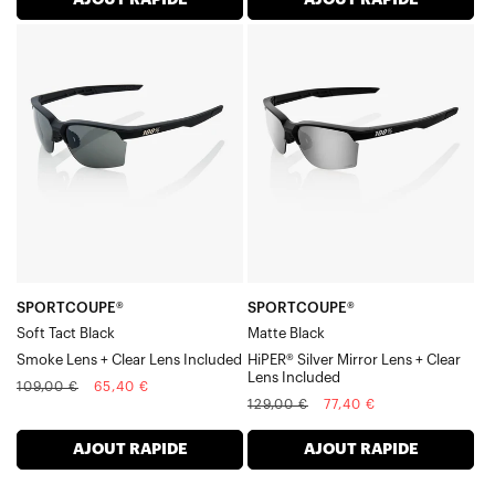
AJOUT RAPIDE
AJOUT RAPIDE
Insert optique (RX)
Accessoires
SPORTCOUPE®
SPORTCOUPE®
Soft
Matte
Tact
BlackHiPER®
BlackSmoke
Silver
Lens
Mirror
+
Lens
Clear
+
Lens
Clear
Included
Lens
Included
SPORTCOUPE®
SPORTCOUPE®
Soft Tact Black
Matte Black
Smoke Lens + Clear Lens Included
HiPER® Silver Mirror Lens + Clear
Lens Included
Prix
Prix
109,00 €
65,40 €
Prix
Prix
129,00 €
77,40 €
normal
soldé
normal
soldé
AJOUT RAPIDE
AJOUT RAPIDE