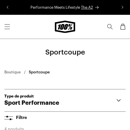
Aller au
Performance Meets Lifestyle
The A2
Co
contenu
Panier
Sportcoupe
Boutique
Sportcoupe
Type de produit
Sport Performance
A2
Filtre
Aerocraft®
Korbin®
4 produits