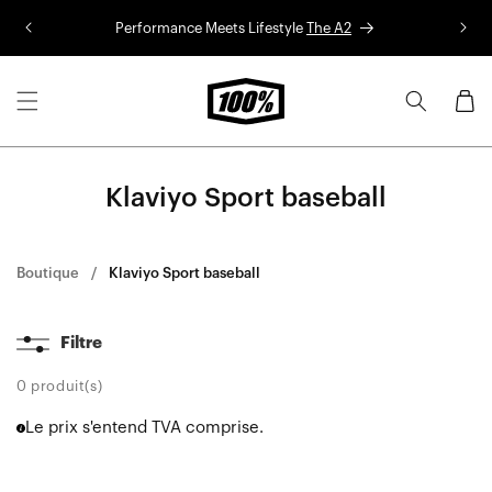
Aller au
Performance Meets Lifestyle
The A2
Co
contenu
Panier
Klaviyo Sport baseball
Boutique
Klaviyo Sport baseball
Filtre
0 produit(s)
Le prix s'entend TVA comprise.