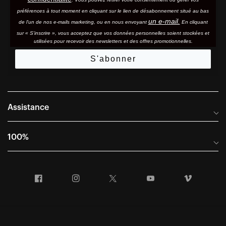
préférences à tout moment en cliquant sur le lien de désabonnement situé au bas
un e-mail.
de l'un de nos e-mails marketing, ou en nous envoyant
En cliquant
sur « S'inscrire », vous acceptez que vos données personnelles soient stockées et
utilisées pour recevoir des newsletters et des offres promotionnelles.
S'abonner
Assistance
Foire aux questions
100%
Manuels et guides des tailles
Distributeurs internationaux
Portail Retours et Garantie
Facebook
Instagram
Twitter
YouTube
Vimeo
Informations sur l'entreprise
Conditions générales de vente
Dernier appel avant le départ – Ski
Déclaration de conformité
Demandes relatives à la protection des données dans le cadre