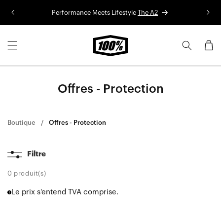
Aller au
Performance Meets Lifestyle
The A2
Co
contenu
Panier
Offres - Protection
Boutique
Offres - Protection
Filtre
0 produit(s)
Le prix s'entend TVA comprise.