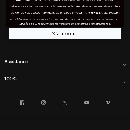
préférences à tout moment en cliquant sur le lien de désabonnement situé au bas
un e-mail.
de l'un de nos e-mails marketing, ou en nous envoyant
En cliquant
sur « S'inscrire », vous acceptez que vos données personnelles soient stockées et
utilisées pour recevoir des newsletters et des offres promotionnelles.
S'abonner
Assistance
Foire aux questions
100%
Manuels et guides des tailles
Distributeurs internationaux
Portail Retours et Garantie
Facebook
Instagram
Twitter
YouTube
Vimeo
Informations sur l'entreprise
Conditions générales de vente
Dernier appel avant le départ – Ski
Déclaration de conformité
Demandes relatives à la protection des données dans le cadre