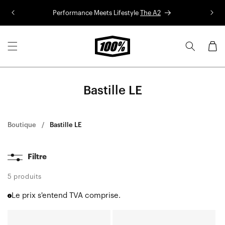
Aller au
Performance Meets Lifestyle
The A2
Co
contenu
Panier
Bastille LE
Boutique
Bastille LE
Filtre
5 produits
Le prix s'entend TVA comprise.
S3™
GLENDALE®