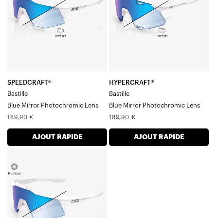
miroir
BastilleBlue
BastilleBlue
Mirror
SPEEDCRAFT®
HYPERCRAFT®
Bastille
Bastille
Blue Mirror Photochromic Lens
Blue Mirror Photochromic Lens
Prix
Prix
189,90 €
189,90 €
normal
normal
AJOUT RAPIDE
AJOUT RAPIDE
SPEEDCRAFT®
SL
BastilleBlue
Mirror
Photochromic