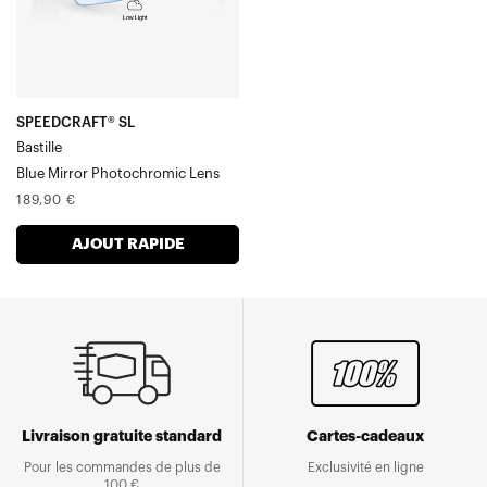
Lens
SPEEDCRAFT® SL
Bastille
Blue Mirror Photochromic Lens
Prix
189,90 €
normal
AJOUT RAPIDE
Livraison gratuite standard
Cartes-cadeaux
Pour les commandes de plus de
Exclusivité en ligne
100 €