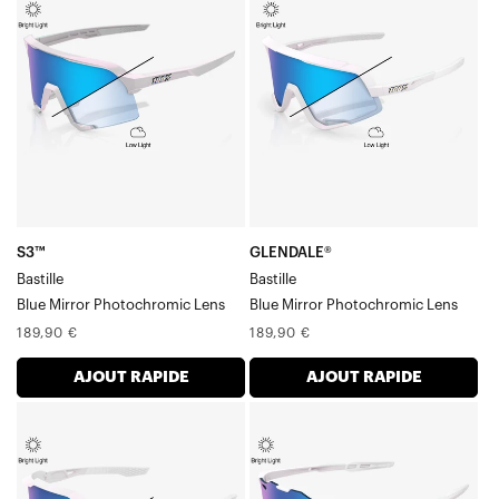
Verre
Verre
photochromique
photochromique
BastilleBlue
miroir
Mirror
BastilleBlue
S3™
GLENDALE®
Bastille
Bastille
Blue Mirror Photochromic Lens
Blue Mirror Photochromic Lens
Prix
Prix
189,90 €
189,90 €
normal
normal
AJOUT RAPIDE
AJOUT RAPIDE
SPEEDCRAFT®
HYPERCRAFT®
Verre
Verre
photochromique
photochromique