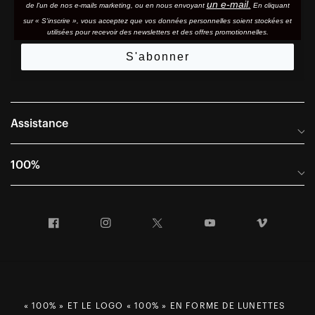
un e-mail.
de l'un de nos e-mails marketing, ou en nous envoyant
En cliquant
sur « S'inscrire », vous acceptez que vos données personnelles soient stockées et
utilisées pour recevoir des newsletters et des offres promotionnelles.
S'abonner
Assistance
Foire aux questions
100%
Manuels et guides des tailles
Distributeurs internationaux
Portail Retours et Garantie
Facebook
Instagram
Twitter
YouTube
Vimeo
Informations sur l'entreprise
Conditions générales de vente
Dernier appel avant le départ – Ski
Déclaration de conformité
Demandes relatives à la protection des données dans le cadre
du RGPD
« 100% » ET LE LOGO « 100% » EN FORME DE LUNETTES