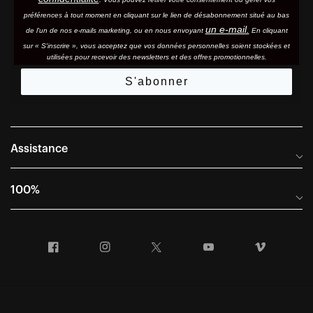
préférences à tout moment en cliquant sur le lien de désabonnement situé au bas
un e-mail.
de l'un de nos e-mails marketing, ou en nous envoyant
En cliquant
sur « S'inscrire », vous acceptez que vos données personnelles soient stockées et
utilisées pour recevoir des newsletters et des offres promotionnelles.
S'abonner
Assistance
Foire aux questions
100%
Manuels et guides des tailles
Distributeurs internationaux
Portail Retours et Garantie
Facebook
Instagram
Twitter
YouTube
Vimeo
Informations sur l'entreprise
Conditions générales de vente
Dernier appel avant le départ – Ski
Déclaration de conformité
Demandes relatives à la protection des données dans le cadre