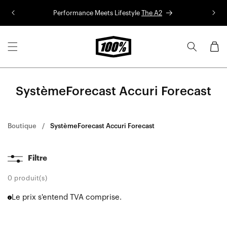
Aller au
Performance Meets Lifestyle
The A2
Co
contenu
Panier
SystèmeForecast Accuri Forecast
Boutique
SystèmeForecast Accuri Forecast
Filtre
0 produit(s)
Le prix s'entend TVA comprise.