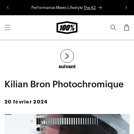
Aller au
Performance Meets Lifestyle
The A2
Co
contenu
Panier
Article
suivant
Kilian Bron Photochromique
20 février 2024