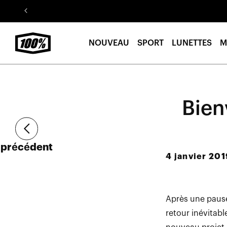
Aller au
contenu
NOUVEAU
SPORT
LUNETTES
M
Bien
Article
précédent
4 janvier 201
Après une pause
retour inévitabl