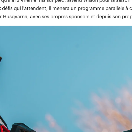
qu'il a lui-même mis sur pied, attend Wilson pour la saison
ux défis qui l'attendent, il mènera un programme parallèle à c
r Husqvarna, avec ses propres sponsors et depuis son prop