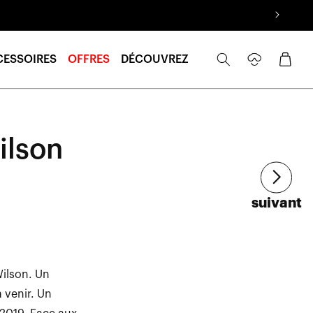
Se
Panier
CESSOIRES
OFFRES
DÉCOUVREZ
connecter
ilson
Article
suivant
ilson. Un
à venir. Un