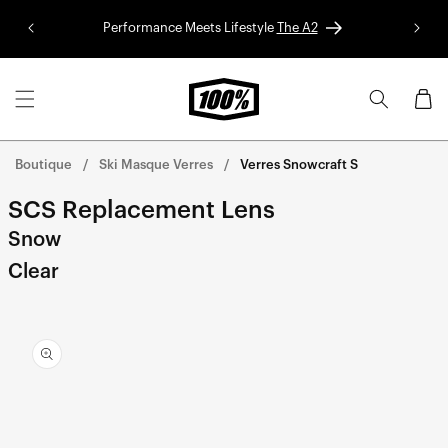
Aller au
Performance Meets Lifestyle
The A2
Colle
contenu
Panier
Boutique
Ski Masque Verres
Verres Snowcraft S
SCS Replacement Lens
Snow
Clear
Aller
directement
aux
informations
sur le
produit