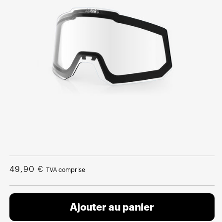
Ouvrir
le
média
Prix
49,90 €
TVA comprise
1
dans
normal
une
fenêtre
modale
Ajouter au panier