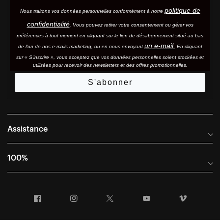
politique de
Nous traitons vos données personnelles conformément à notre
confidentialité
. Vous pouvez retirer votre consentement ou gérer vos
préférences à tout moment en cliquant sur le lien de désabonnement situé au bas
un e-mail.
de l'un de nos e-mails marketing, ou en nous envoyant
En cliquant
sur « S'inscrire », vous acceptez que vos données personnelles soient stockées et
utilisées pour recevoir des newsletters et des offres promotionnelles.
S'abonner
Assistance
Foire aux questions
100%
Manuels et guides des tailles
Distributeurs internationaux
Portail Retours et Garantie
Facebook
Instagram
Twitter
YouTube
Vimeo
Informations sur l'entreprise
Conditions générales de vente
Dernier appel avant le départ – Ski