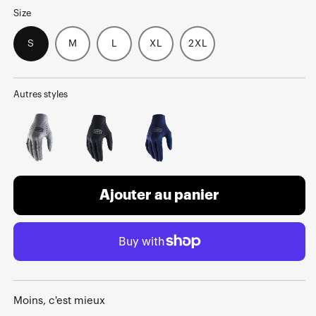
Size
S
M
L
XL
2XL
Autres styles
Ajouter au panier
Moins, c'est mieux