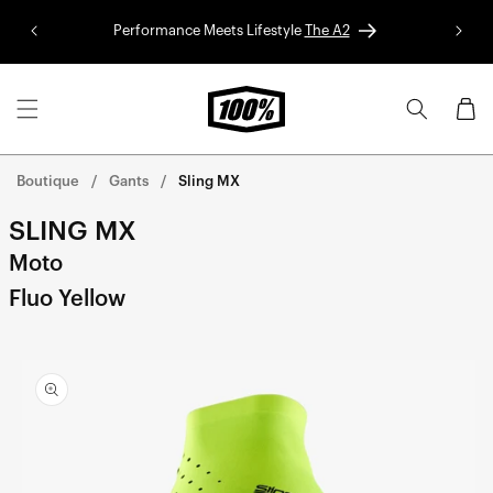
Aller au
Performance Meets Lifestyle
The A2
Colle
contenu
Panier
Boutique
Gants
Sling MX
SLING MX
Moto
Fluo Yellow
Aller
directement
aux
informations
sur le
produit