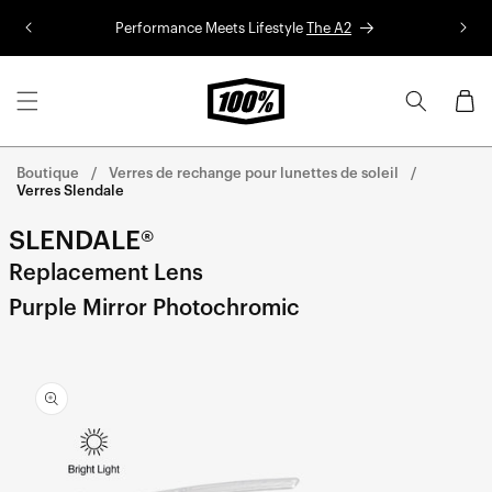
Aller au
Performance Meets Lifestyle
The A2
Co
contenu
Panier
Boutique
Verres de rechange pour lunettes de soleil
Verres Slendale
SLENDALE®
Replacement Lens
Purple Mirror Photochromic
Aller
directement
aux
informations
sur le
produit