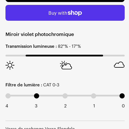
Miroir violet photochromique
Transmission lumineuse :
82 % - 17 %
Filtre de lumière :
CAT 0-3
4
3
2
1
0