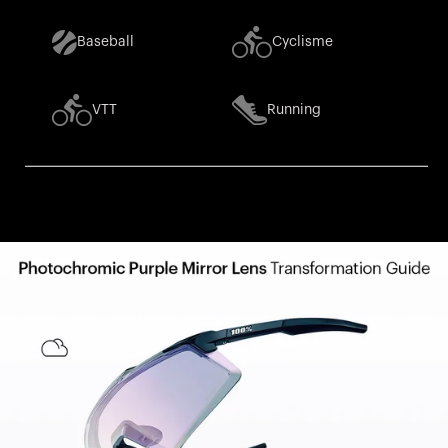
Baseball
Cyclisme
VTT
Running