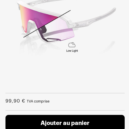
Ouvrir
le
média
Prix
99,90 €
TVA comprise
1
dans
normal
une
fenêtre
modale
Ajouter au panier