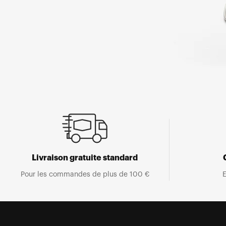
Ouvrir
le
média
1
dans
une
fenêtre
modale
Livraison gratuite standard
Pour les commandes de plus de 100 €
E