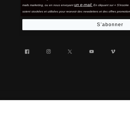
un e-mail.
mails marketing, ou en nous envoyant
En cliquant sur « S'inscrir
soient stockées et utilisées pour recevoir des newsletters et des offres promotion
S'abonner
Facebook
Instagram
Twitter
YouTube
Vim
LASSETTE
« 100% » ET LE LOGO « 100% » EN FORME DE LUNETTES