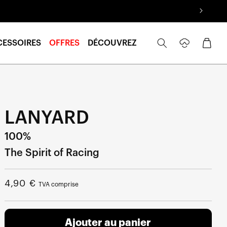
Se
Panier
CESSOIRES
OFFRES
DÉCOUVREZ
connecter
LANYARD
100%
The Spirit of Racing
Prix
4,90 €
TVA comprise
normal
Ajouter au panier