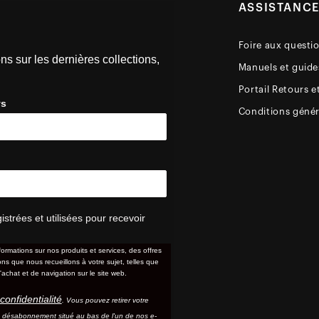
ASSISTANC
Foire aux questi
ns sur les dernières collections,
Manuels et guides
Portail Retours e
ys
Conditions génér
trées et utilisées pour recevoir
formations sur nos produits et services, des offres
s que nous recueillons à votre sujet, telles que
'achat et de navigation sur le site web.
confidentialité
. Vous pouvez retirer votre
e désabonnement situé au bas de l'un de nos e-