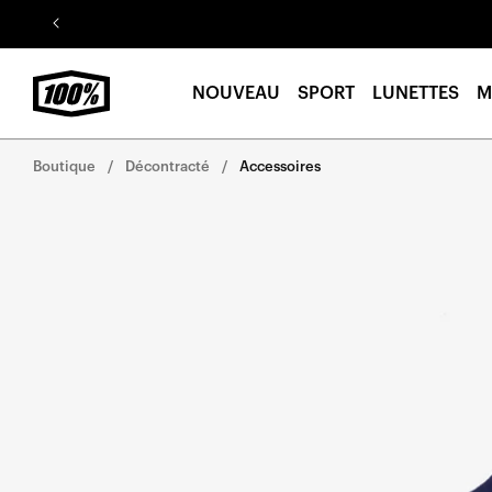
Aller au
contenu
NOUVEAU
SPORT
LUNETTES
M
Boutique
Décontracté
Accessoires
Aller
directement
aux
informations
sur le
produit