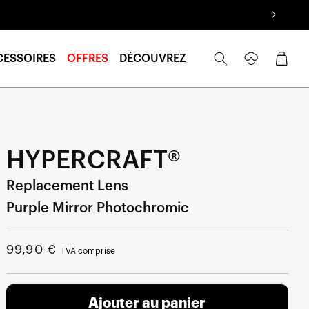
Se
Panier
CESSOIRES
OFFRES
DÉCOUVREZ
connecter
HYPERCRAFT®
Replacement Lens
Purple Mirror Photochromic
Prix
99,90 €
TVA comprise
normal
Ajouter au panier