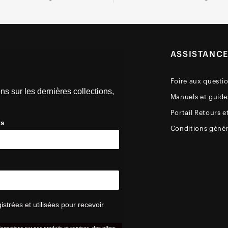
ASSISTANC
Foire aux questi
ns sur les dernières collections,
Manuels et guides
Portail Retours e
ys
Conditions génér
trées et utilisées pour recevoir
formations sur nos produits et services, des offres