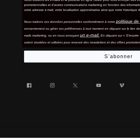
promotionnelles et d'autres communications marketing en fonction des information
votre adresse e-mail, votre localisation approximative ainsi que votre historique d
politique de 
Nous traitons vos données personnelles conformément à notre
consentement ou gérer vos préférences à tout moment en cliquant sur le lien d
un e-mail.
mails marketing, ou en nous envoyant
En cliquant sur « S'inscrir
soient stockées et utilisées pour recevoir des newsletters et des offres promotion
S'abonner
Facebook
Instagram
Twitter
YouTube
Vim