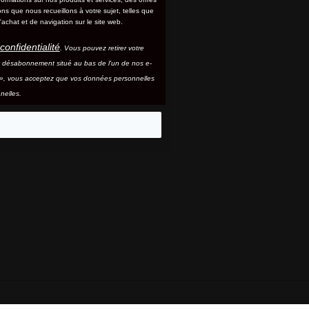
s que nous recueillons à votre sujet, telles que
'achat et de navigation sur le site web.
confidentialité
. Vous pouvez retirer votre
e désabonnement situé au bas de l'un de nos e-
e », vous acceptez que vos données personnelles
nelles.
eo