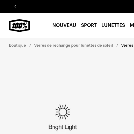
Aller au
contenu
NOUVEAU
SPORT
LUNETTES
M
Boutique
Verres de rechange pour lunettes de soleil
Verres
Aller
directement
aux
informations
sur le
produit