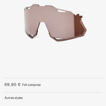
Ouvrir
le
média
Prix
69,90 €
TVA comprise
1
dans
normal
une
fenêtre
Autres styles
modale