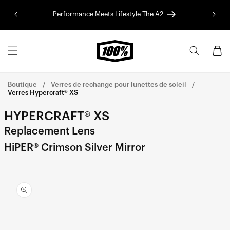
Aller au
Performance Meets Lifestyle
The A2
Colle
contenu
Panier
Boutique
Verres de rechange pour lunettes de soleil
Verres Hypercraft® XS
HYPERCRAFT® XS
Replacement Lens
HiPER® Crimson Silver Mirror
Aller
directement
aux
informations
sur le
produit