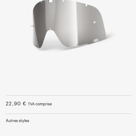
Ouvrir
le
média
Prix
22,90 €
TVA comprise
1
dans
normal
une
fenêtre
Autres styles
modale