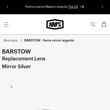
Aller au
Performance Meets Lifestyle
The A2
Colle
contenu
Panier
Boutique
BARSTOW - Verre miroir argenté
BARSTOW
Replacement Lens
Mirror Silver
Aller
directement
aux
informations
sur le
produit