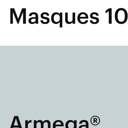
Masques 1
Armega®