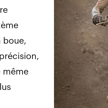
re
tème
a boue,
 précision,
le même
lus