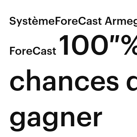
SystèmeForeCast Arme
100 %
ForeCast
chances 
gagner