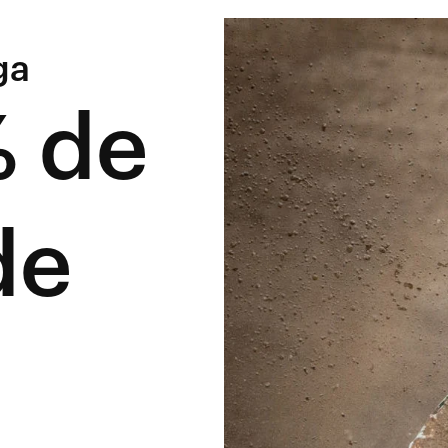
ga
 de
de