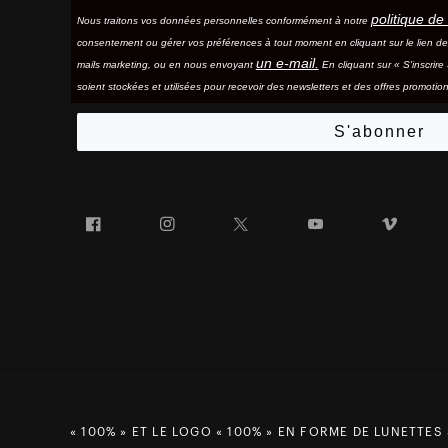
politique de 
Nous traitons vos données personnelles conformément à notre
consentement ou gérer vos préférences à tout moment en cliquant sur le lien d
un e-mail.
mails marketing, ou en nous envoyant
En cliquant sur « S'inscrir
soient stockées et utilisées pour recevoir des newsletters et des offres promotion
S'abonner
Facebook
Instagram
Twitter
YouTube
Vim
« 100% » ET LE LOGO « 100% » EN FORME DE LUNETTES