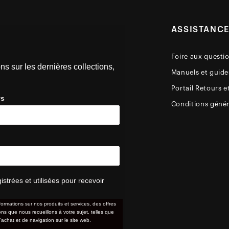
ASSISTANC
Foire aux questi
ns sur les dernières collections,
Manuels et guides
Portail Retours e
ys
Conditions génér
trées et utilisées pour recevoir
formations sur nos produits et services, des offres
s que nous recueillons à votre sujet, telles que
'achat et de navigation sur le site web.