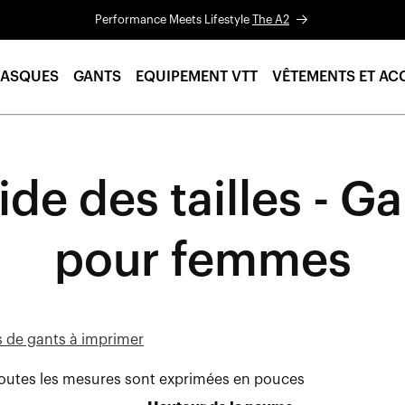
Performance Meets Lifestyle
The A2
ASQUES
GANTS
EQUIPEMENT VTT
VÊTEMENTS ET AC
de des tailles - G
pour femmes
es de gants à imprimer
Toutes les mesures sont exprimées en pouces