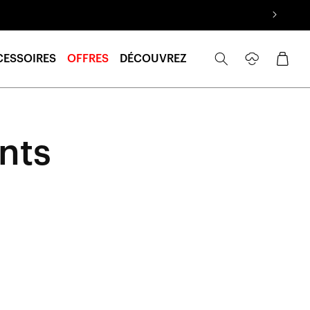
Se
Panier
CESSOIRES
OFFRES
DÉCOUVREZ
connecter
ants