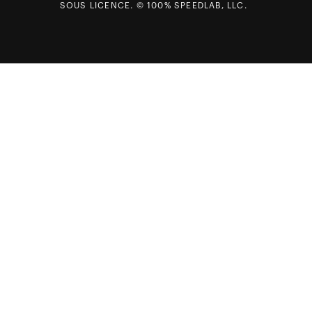
SOUS LICENCE. © 100% SPEEDLAB, LLC.
Carrières
Plan du site
Nous contacter