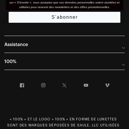
sur « S'inscrire », vous acceptez que vos données personnelles soient stockées et
utilisées pour recevoir des newsletters et des offres promotionnelles.
S'abonner
Assistance
Foire aux questions
100%
Manuels et guides des tailles
Distributeurs internationaux
Portail Retours et Garantie
Facebook
Instagram
Twitter
YouTube
Vimeo
Informations sur l'entreprise
Conditions générales de vente
Dernier appel avant le départ – Ski
Déclaration de conformité
Demandes relatives à la protection des données dans le cadre
du RGPD
« 100% » ET LE LOGO « 100% » EN FORME DE LUNETTES
SONT DES MARQUES DÉPOSÉES DE SAULE, LLC UTILISÉES
Droit de rétractation