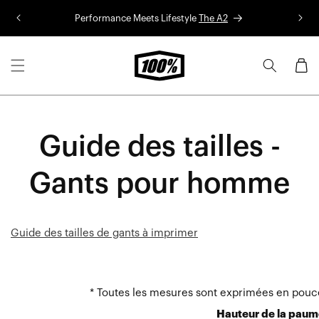
Aller au
Performance Meets Lifestyle
The A2
Co
contenu
Panier
Guide des tailles -
Gants pour homme
Guide des tailles de gants à imprimer
* Toutes les mesures sont exprimées en pouc
Hauteur de la paum